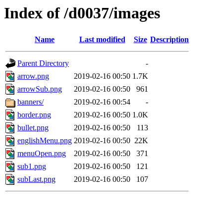
Index of /d0037/images
Name
Last modified
Size
Description
Parent Directory
-
arrow.png
2019-02-16 00:50
1.7K
arrowSub.png
2019-02-16 00:50
961
banners/
2019-02-16 00:54
-
border.png
2019-02-16 00:50
1.0K
bullet.png
2019-02-16 00:50
113
englishMenu.png
2019-02-16 00:50
22K
menuOpen.png
2019-02-16 00:50
371
sub1.png
2019-02-16 00:50
121
subLast.png
2019-02-16 00:50
107