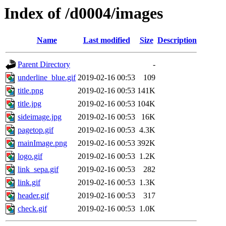
Index of /d0004/images
Name
Last modified
Size
Description
Parent Directory
-
underline_blue.gif
2019-02-16 00:53
109
title.png
2019-02-16 00:53
141K
title.jpg
2019-02-16 00:53
104K
sideimage.jpg
2019-02-16 00:53
16K
pagetop.gif
2019-02-16 00:53
4.3K
mainImage.png
2019-02-16 00:53
392K
logo.gif
2019-02-16 00:53
1.2K
link_sepa.gif
2019-02-16 00:53
282
link.gif
2019-02-16 00:53
1.3K
header.gif
2019-02-16 00:53
317
check.gif
2019-02-16 00:53
1.0K